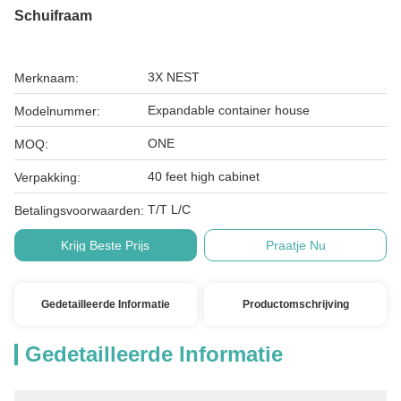
Schuifraam
3X NEST
Merknaam:
Expandable container house
Modelnummer:
ONE
MOQ:
40 feet high cabinet
Verpakking:
T/T L/C
Betalingsvoorwaarden:
Krijg Beste Prijs
Praatje Nu
Gedetailleerde Informatie
Productomschrijving
Gedetailleerde Informatie