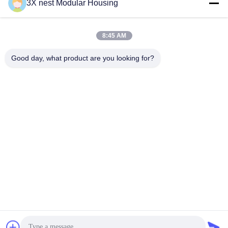
3X nest Modular Housing
Snel contact
8:45 AM
Adres
Good day, what product are you looking for?
Shunda Road, Fucheng County, Hengshui City, Hebei
Provincie van China
Tel.
86--18038178888
E-mail
vincent@3xnest.com
Privacybeleid
|
Sitemap
| De Goede Kwaliteit van China
uitzetbare prefabhuizen Leverancier. Copyright © 2024-2026
Hebei 3X nest Container House Co.,LTD . Alle rechten