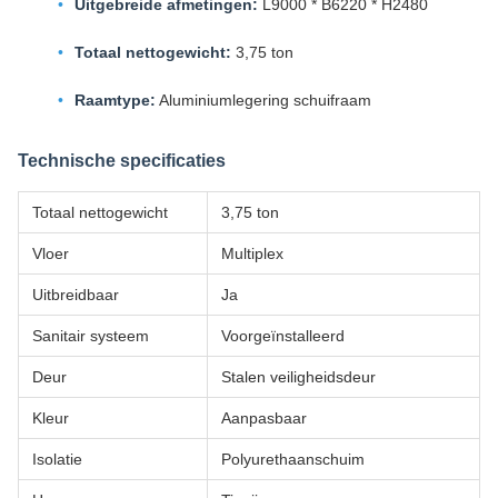
Uitgebreide afmetingen:
L9000 * B6220 * H2480
Totaal nettogewicht:
3,75 ton
Raamtype:
Aluminiumlegering schuifraam
Technische specificaties
Totaal nettogewicht
3,75 ton
Vloer
Multiplex
Uitbreidbaar
Ja
Sanitair systeem
Voorgeïnstalleerd
Deur
Stalen veiligheidsdeur
Kleur
Aanpasbaar
Isolatie
Polyurethaanschuim