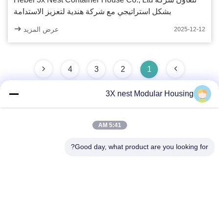
بشكل استراتيجي مع شركة هندية لتعزيز الاستدامة
عرض المزيد
2025-12-12
4
3
2
1
3X nest Modular Housing
اتصال سريع
5:41 AM
Good day, what product are you looking for?
العنوان
طريق شوندا، مقاطعة فوتشنغ، مدينة هنغشوي، مقاطعة خبي،
الصين
الهاتف
86--18038178888