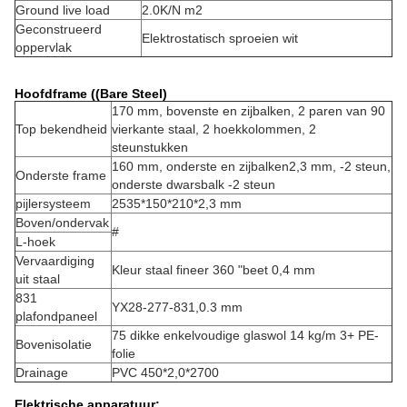
Ground live load
2.0K/N m2
Geconstrueerd
Elektrostatisch sproeien wit
oppervlak
Hoofdframe ((Bare Steel)
170 mm, bovenste en zijbalken, 2 paren van 90
Top bekendheid
vierkante staal, 2 hoekkolommen, 2
steunstukken
160 mm, onderste en zijbalken2,3 mm, -2 steun,
Onderste frame
onderste dwarsbalk -2 steun
pijlersysteem
2535*150*210*2,3 mm
Boven/ondervak
#
L-hoek
Vervaardiging
Kleur staal fineer 360 "beet 0,4 mm
uit staal
831
YX28-277-831,0.3 mm
plafondpaneel
75 dikke enkelvoudige glaswol 14 kg/m 3+ PE-
Bovenisolatie
folie
Drainage
PVC 450*2,0*2700
Elektrische apparatuur: