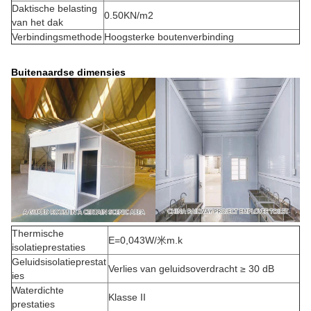
Daktische belasting
0.50KN/m2
van het dak
Verbindingsmethode
Hoogsterke boutenverbinding
Buitenaardse dimensies
Thermische
E=0,043W/米m.k
isolatieprestaties
Geluidsisolatieprestat
Verlies van geluidsoverdracht ≥ 30 dB
ies
Waterdichte
Klasse II
prestaties