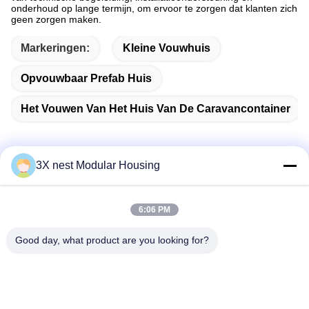
onderhoud op lange termijn, om ervoor te zorgen dat klanten zich
geen zorgen maken.
Markeringen:
Kleine Vouwhuis
Opvouwbaar Prefab Huis
Het Vouwen Van Het Huis Van De Caravancontainer
3X nest Modular Housing
Snel contact
6:06 PM
Adres
Good day, what product are you looking for?
Shunda Road, Fucheng County, Hengshui City, Hebei
Provincie van China
Tel.
86--18038178888