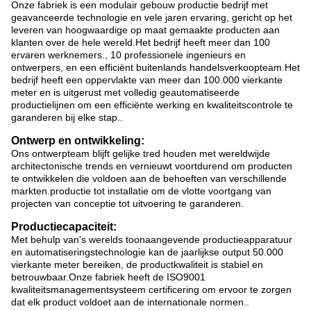
Onze fabriek is een modulair gebouw productie bedrijf met
geavanceerde technologie en vele jaren ervaring, gericht op het
leveren van hoogwaardige op maat gemaakte producten aan
klanten over de hele wereld.Het bedrijf heeft meer dan 100
ervaren werknemers., 10 professionele ingenieurs en
ontwerpers, en een efficiënt buitenlands handelsverkoopteam.Het
bedrijf heeft een oppervlakte van meer dan 100.000 vierkante
meter en is uitgerust met volledig geautomatiseerde
productielijnen om een efficiënte werking en kwaliteitscontrole te
garanderen bij elke stap..
Ontwerp en ontwikkeling:
Ons ontwerpteam blijft gelijke tred houden met wereldwijde
architectonische trends en vernieuwt voortdurend om producten
te ontwikkelen die voldoen aan de behoeften van verschillende
markten.productie tot installatie om de vlotte voortgang van
projecten van conceptie tot uitvoering te garanderen.
Productiecapaciteit:
Met behulp van's werelds toonaangevende productieapparatuur
en automatiseringstechnologie kan de jaarlijkse output 50.000
vierkante meter bereiken, de productkwaliteit is stabiel en
betrouwbaar.Onze fabriek heeft de ISO9001
kwaliteitsmanagementsysteem certificering om ervoor te zorgen
dat elk product voldoet aan de internationale normen..