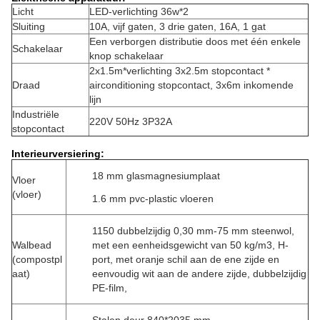
Licht
LED-verlichting 36w*2
Sluiting
10A, vijf gaten, 3 drie gaten, 16A, 1 gat
Een verborgen distributie doos met één enkele
Schakelaar
knop schakelaar
2x1.5m*verlichting 3x2.5m stopcontact *
Draad
airconditioning stopcontact, 3x6m inkomende
lijn
Industriële
220V 50Hz 3P32A
stopcontact
Interieurversiering:
18 mm glasmagnesiumplaat
Vloer
(vloer)
1.6 mm pvc-plastic vloeren
1150 dubbelzijdig 0,30 mm-75 mm steenwol,
Walbead
met een eenheidsgewicht van 50 kg/m3, H-
(compostpl
port, met oranje schil aan de ene zijde en
aat)
eenvoudig wit aan de andere zijde, dubbelzijdig
PE-film,