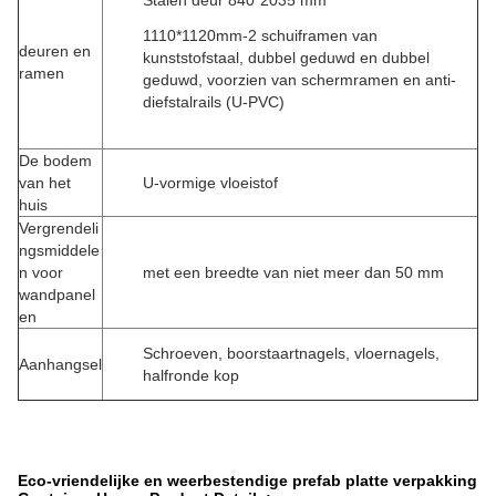
Stalen deur 840*2035 mm
1110*1120mm-2 schuiframen van
deuren en
kunststofstaal, dubbel geduwd en dubbel
ramen
geduwd, voorzien van schermramen en anti-
diefstalrails (U-PVC)
De bodem
van het
U-vormige vloeistof
huis
Vergrendeli
ngsmiddele
n voor
met een breedte van niet meer dan 50 mm
wandpanel
en
Schroeven, boorstaartnagels, vloernagels,
Aanhangsel
halfronde kop
Eco-vriendelijke en weerbestendige prefab platte verpakking