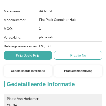
3X NEST
Merknaam:
Flat Pack Container Huis
Modelnummer:
1
MOQ:
platte rek
Verpakking:
L/C, T/T
Betalingsvoorwaarden:
Krijg Beste Prijs
Praatje Nu
Gedetailleerde Informatie
Productomschrijving
Gedetailleerde Informatie
Plaats Van Herkomst:
CHINA