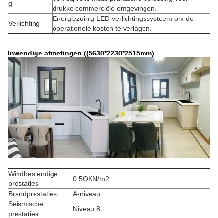
g
drukke commerciële omgevingen.
Energiezuinig LED-verlichtingssysteem om de
Verlichting
operationele kosten te verlagen.
Inwendige afmetingen ((5630*2230*2515mm)
Windbestendige
0.5OKN/m2
prestaties
Brandprestaties
A-niveau
Seismische
Niveau 8
prestaties