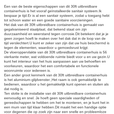
Een van de beste eigenschappen van dit 30ft uitbreidbare
containerhuis is het vooraf geïnstalleerde sanitair systeem.Ik
bespaar je tijd.Er is al een sanitair systeem, zodat u toegang hebt
tot schoon water en een goede sanitaire voorzieningen.
Het dak van dit 30ft uitbreidbare containerhuis is gemaakt van
gegalvaniseerd staalplaat, dat bekend staat om zijn
duurzaamheid en weerstand tegen corrosie.Dit betekent dat je je
geen zorgen hoeft te maken over het dak dat in de loop van de
tijd verslechtert.U kunt er zeker van zijn dat uw huis beschermd is
tegen de elementen, waardoor u gemoedsrust krijgt.
De vloeroppervlakte van dit 30ft uitbreidbare containerhuis is 56
vierkante meter, wat voldoende ruimte biedt voor u en uw gezin.U
kunt het interieur van het huis aanpassen aan uw behoeften en
voorkeuren, waardoor het een comfortabele en functionele
woonruimte voor iedereen is.
Een ander groot kenmerk van dit 30ft uitbreidbare containerhuis
is het aluminium-glijdvenster.,Het raam is ook gemakkelijk te
bedienen, waardoor u het gemakkelijk kunt openen en sluiten als
dat nodig is.
Ten slotte is de installatie van dit 30ft uitbreidbare containerhuis
eenvoudig en snel. Je hoeft geen speciale vaardigheden of
gereedschappen te hebben om het te monteren, en je kunt het in
een mum van tijd klaar hebben.Dit maakt het een handige optie
voor degenen die op zoek zijn naar een snelle en probleemloze