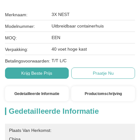
3X NEST
Merknaam:
Uitbreidbaar containerhuis
Modelnummer:
EEN
MOQ:
40 voet hoge kast
Verpakking:
T/T L/C
Betalingsvoorwaarden:
Krijg Beste Prijs
Praatje Nu
Gedetailleerde Informatie
Productomschrijving
Gedetailleerde Informatie
Plaats Van Herkomst:
China