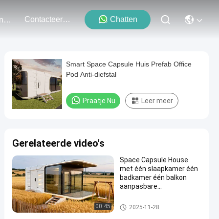
Contacteer Ons
Chatten
Evenementen
Smart Space Capsule Huis Prefab Office
Pod Anti-diefstal
Praatje Nu
Leer meer
Gerelateerde video's
Space Capsule House
met één slaapkamer één
badkamer één balkon
aanpasbare
interieurversiering en
L8560 * W3460 * H3400
Ruimte capsule huis
00:45
2025-11-28
afmetingen