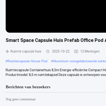
Smart Space Capsule Huis Prefab Office Pod A
Ruimte capsule huis
2025-10-22
12 Meningen
#
Ruimtecapsule House Pod
#
Aluminium voorgefabriceerde tuink
Ruimtecapsule Containerhuis 8,5m Energie-efficiëntie Compact Ho
Productmodel: 8,5 m ruimtekapsel Deze capsule is ontworpen voor 
Berichten van bezoekers
Nog geen commentaar