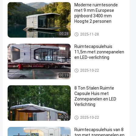
Moderne ruimtesonde
met 9 mm Europese
pijnboord 3400 mm
Hoogte 2 personen
Ruimte capsule huis
00:28
2025-11-28
Ruimtecapsulehuis
11,5m met zonnepanelen
en LED-verlichting
Ruimte capsule huis
2025-10-22
00:19
8 Ton Stalen Ruimte
Capsule Huis met
Zonnepanelen en LED
Verlichting
Ruimte capsule huis
00:26
2025-10-22
Ruimtecapsulehuis van 8
ton met zonnepanelen en