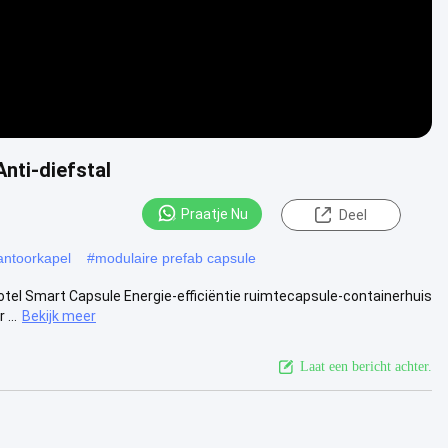
nti-diefstal
Praatje Nu
Deel
antoorkapel
#
modulaire prefab capsule
tel Smart Capsule Energie-efficiëntie ruimtecapsule-containerhuis
...
Bekijk meer
Laat een bericht achter.