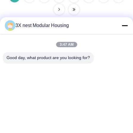
3X nest Modular Housing
Schnelle Kontaktaufnahme
3:47 AM
Good day, what product are you looking for?
Anschrift
Shunda Road, Kreis Fucheng, Stadt Hengshui, Provinz
Hebei, China
Telefon
86--18038178888
E-Mail-Adresse
vincent@3xnest.com