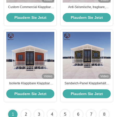
Video
Video
Custom Commercial Klappbare
Anti-Seismische, tragbare,
20ft Container Klappbare
zusammenklappbare kleine
Modulhäuser
Häuser für Katastrophen
Plaudern Sie Jetzt
Plaudern Sie Jetzt
Video
Video
Isolierte Klappbare Klappbare
Sandwich-Panel Klappbehälter
20ft Containerhaus Stahlstruktur
Haus Vorfertigung einfach
zusammengebaut OEM
Plaudern Sie Jetzt
Plaudern Sie Jetzt
1
2
3
4
5
6
7
8