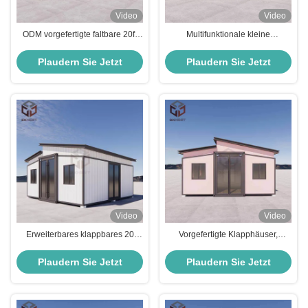
Video
Video
ODM vorgefertigte faltbare 20ft
Multifunktionale kleine
Container Häuser EPS Sandwich
ausklappbare Häuser 20 Fuß
Panel
Erdbebensicherer Container
Plaudern Sie Jetzt
Plaudern Sie Jetzt
Video
Video
Erweiterbares klappbares 20
Vorgefertigte Klapphäuser,
Fußes Container-Vorgefertigtes
portable Häuser,
Haus für den Bau nach einer
Klappcontainerhäuser,
Plaudern Sie Jetzt
Plaudern Sie Jetzt
Katastrophe
Windwiderstand