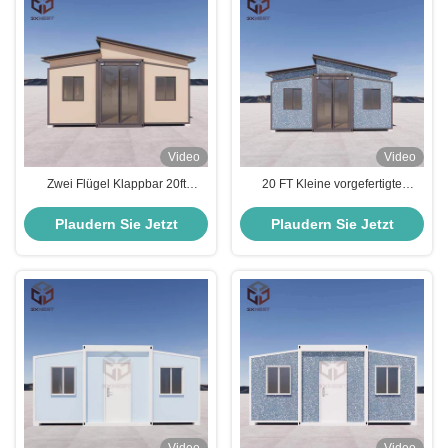
Video
Video
Zwei Flügel Klappbar 20ft
20 FT Kleine vorgefertigte
Container Box Haus mit
Klapphäuser mit PVC-
Sandwich-Panel-Dach
Aluminiumfenstern
Plaudern Sie Jetzt
Plaudern Sie Jetzt