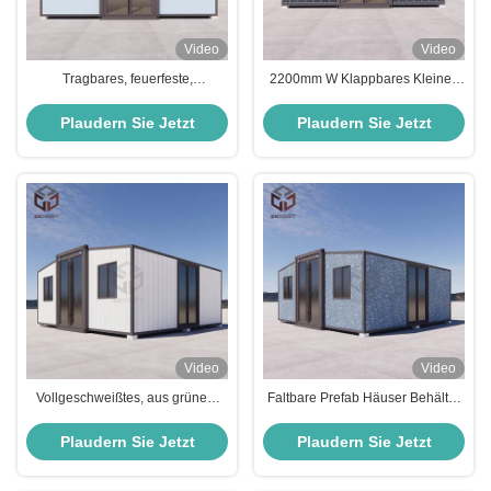
Video
Video
Tragbares, feuerfeste,
2200mm W Klappbares Kleines
ausbaubares, klappbares
Haus Container Mobilhaus
Containerhaus mit Terrasse
Hurrikansicher
Plaudern Sie Jetzt
Plaudern Sie Jetzt
Video
Video
Vollgeschweißtes, aus grünem
Faltbare Prefab Häuser Behälter
Stahl zusammengefaltetes 20ft
Wohnung für Arbeitsunterkünfte
Container Cabin House OEM
Plaudern Sie Jetzt
Plaudern Sie Jetzt