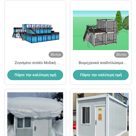
Βίντεο
Βίντεο
Ζυγισμένο ατσάλι Μοδική
Βιομηχανικά αναδιπλώσιμα
αναδιπλούμενη επεκτάσιμη
αναδιπλώσιμα διαμορφωμένα
αρχική κατοικία Προσαρμοσμένη
σπίτια δοχείο με μπάνιο
Πάρτε την καλύτερη τιμή
Πάρτε την καλύτερη τιμή