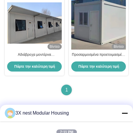
Βίντεο
Βίντεο
Αδιάβροχα μοντέρνα
Προσαρμοσμένα προετοιμασμένα
αναδιπλούμενα σπίτια τροχόσπιτο
αναδιπλούμενα μοντελικά σπίτια
αναδιπλούμενα δοχεία
Πάρτε την καλύτερη τιμή
Πάρτε την καλύτερη τιμή
ηχομόνωση
1
3X nest Modular Housing
Γρήγορη επικοινωνία
7:11 PM