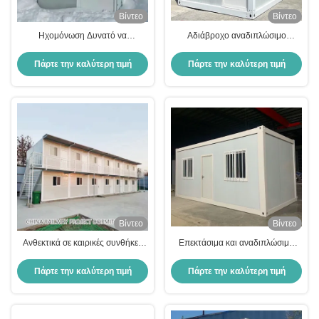
Βίντεο
Βίντεο
Ηχομόνωση Δυνατό να
Αδιάβροχο αναδιπλώσιμο
αναδιπλωθεί Μονουλικές
προετοιμασμένο φορητό
κατοικίες Συσκευή 350 Sf
αναδιπλώσιμο σπίτι για τοποθεσία
Πάρτε την καλύτερη τιμή
Πάρτε την καλύτερη τιμή
Επεκτάσιμο 2br Μικρό σπίτι
μετά τον πόλεμο
Βίντεο
Βίντεο
Ανθεκτικά σε καιρικές συνθήκες
Επεκτάσιμα και αναδιπλώσιμα
Δυνατά αναδιπλούμενα
σπίτια
διαμορφωμένα σπίτια Δυνατά
Πάρτε την καλύτερη τιμή
Πάρτε την καλύτερη τιμή
αναδιπλούμενα πλοία