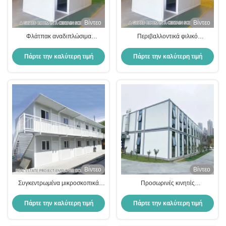
Βίντεο
Βίντεο
Φλάτπακ αναδιπλώσιμα
Περιβαλλοντικά φιλικό
αναδιπλώσιμα μονούλα σπίτια
μικροπλαστικό αναδιπλούμενο
δοχείο θερμική μόνωση
σπίτι τροχόσπιτο κοντέινερ
Πάρτε την καλύτερη τιμή
Πάρτε την καλύτερη τιμή
ανθεκτικό στις καιρικές συνθήκες
Βίντεο
Βίντεο
Συγκεντρωμένα μικροσκοπικά
Προσωρινές κινητές
αναδιπλώσιμα αναδιπλώσιμα
αναδιπλούμενες
διαμερίσματα αντιδιάβρωσης
προκατασκευασμένες κατοικίες
Πάρτε την καλύτερη τιμή
Πάρτε την καλύτερη τιμή
ηχομόνωση για το εργοτάξιο