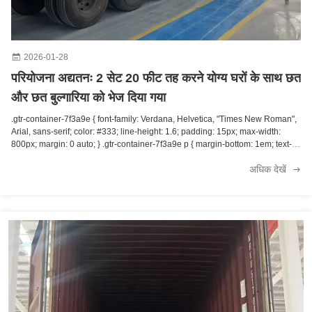
2026-01-28
परियोजना अद्यतनः 2 सेट 20 फीट तह करने योग्य घरों के साथ छत
और छत बुल्गारिया को भेज दिया गया
.gtr-container-7f3a9e { font-family: Verdana, Helvetica, "Times New Roman",
Arial, sans-serif; color: #333; line-height: 1.6; padding: 15px; max-width:
800px; margin: 0 auto; } .gtr-container-7f3a9e p { margin-bottom: 1em; text-
align: left; font-size: 14px; } .gtr-container-7f3a9e .gtr-heading { font-size:
अधिक देखें
18px; font-weight: bold; margin-bottom: 1em; color: #2c3e50; } .gtr-container-
7f3a9e ul { list-style: none !important; padding: 0; margin: 0 0 1em 0; } .gtr-
container-7f3a9e ul li { position: relative; padding-left: 25px; margin-bottom:
0.5em; font-size: 14px; text-align: left; } .gtr-container-7f3a9e ul.gtr-bullet-list
li::before { content: "•" !important; position: absolute !important; left: 0
!important; color: #007bff; font-weight: bold; font-size: 1.2em; line-height: 1; }
.gtr-container-7f3a9e ul.gtr-checkmark-list li::before { content: "✅" !important;
position: absolute !important; left: 0 !important; font-size: 1em; line-height: 1; }
.gtr-container-7f3a9e strong { font-weight: bold; } @media (min-width: 768px)
{ .gtr-container-7f3a9e { padding: 20px; } } हमारे उत्पादन लाइन से महान समाचार!छत
और छत के साथ 20 फीट के फोल्डेबल घरों के 2 सेटहमारे बुल्गारिया ग्राहक के लिए उत्पादन समाप्त
हो गया है और अब शिपमेंट के लिए लोड किया जा रहा है। परियोजना के मुख्य विवरण: उत्पाद: 20 फीट