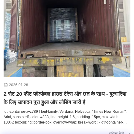
का फोल्डेबल हाउस (विस्तार योग्य डिजाइन) कस्टम विशेषताएं: अतिरिक्त कार्यक्षमता के लिए
अंतर्निहित छत + छत उत्पादन: सख्त गुणवत्ता नियंत्रण के साथ समय पर पूरा किया गया रसद: सुरक्षित
समुद्री परिवहन के लिए माएर्स्क कंटेनर में लोड किया गया हमारे फोल्डेबल घर अनगिनत लाभ प्रदान
करते हैंः तेजी से उत्पादन और कम समय शिपिंग लागत में कमी के लिए आसान तह त्वरित ऑनसाइट
असेंबली (श्रम और समय की बचत) पूरी तरह से अनुकूलन योग्य लेआउट और खत्म हम अपने
बुल्गारियाई ग्राहक को उनके विश्वास के लिए धन्यवाद देते हैं और यूरोप भर में अधिक प्रीफैब बिल्डिंग
परियोजनाओं का समर्थन करने के लिए तत्पर हैं।
2026-01-28
2 सेट 20 फीट फोल्डेबल हाउस टेरेस और छत के साथ - बुल्गारिया
के लिए उत्पादन पूरा हुआ और लोडिंग जारी है
.gtr-container-xyz789 { font-family: Verdana, Helvetica, "Times New Roman",
Arial, sans-serif; color: #333; line-height: 1.6; padding: 15px; max-width:
100%; box-sizing: border-box; overflow-wrap: break-word; } .gtr-container-
xyz789 p { font-size: 14px; margin-bottom: 1em; text-align: left !important;
padding: 0; } .gtr-container-xyz789 strong { font-weight: bold; color: #0056b3; }
अधिक देखें