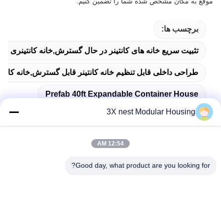
موقع به مکان مشخص شده شما را تضمین کنیم.
برچسب ها:
تثبیت سریع خانه های کانتینر در حال گسترش,خانه کانتینری قابل جابجایی 20 فوت قابل گسترش,خانه کانتینری 
طراحی داخلی قابل تنظیم خانه کانتینر قابل گسترش,خانه کانتینری قابل گسترش 40 
Prefab 40ft Expandable Container House
3X nest Modular Housing
12:54 AM
تماس سریع
Good day, what product are you looking for?
آدرس
جاده شوندا، شهرستان فوچنگ، شهر هنگشوی، استان هبی چین
تلفن