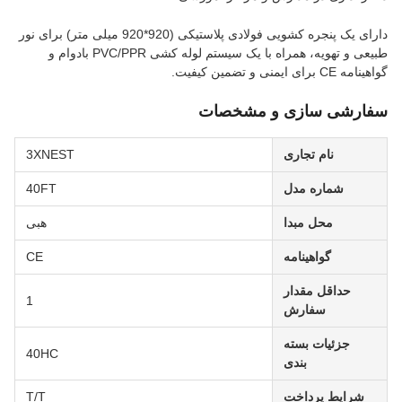
دارای یک پنجره کشویی فولادی پلاستیکی (920*920 میلی متر) برای نور
طبیعی و تهویه، همراه با یک سیستم لوله کشی PVC/PPR بادوام و
گواهینامه CE برای ایمنی و تضمین کیفیت.
سفارشی سازی و مشخصات
نام تجاری
3XNEST
شماره مدل
40FT
محل مبدا
هبی
گواهینامه
CE
حداقل مقدار
1
سفارش
جزئیات بسته
40HC
بندی
شرایط پرداخت
T/T