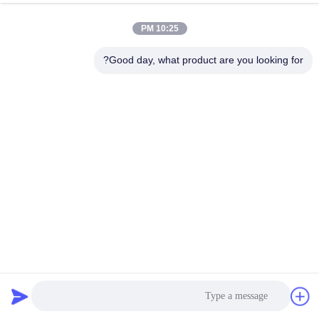
10:25 PM
Good day, what product are you looking for?
ODM خانه های کانتینر تاشو کوچک عایق حرارتی صوتی
خانه تاشو ساخته شده
2025-10-22
273 نظرات