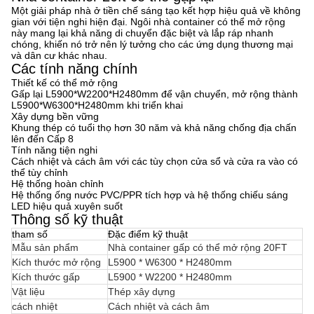
Một giải pháp nhà ở tiền chế sáng tạo kết hợp hiệu quả về không
gian với tiện nghi hiện đại. Ngôi nhà container có thể mở rộng
này mang lại khả năng di chuyển đặc biệt và lắp ráp nhanh
chóng, khiến nó trở nên lý tưởng cho các ứng dụng thương mại
và dân cư khác nhau.
Các tính năng chính
Thiết kế có thể mở rộng
Gấp lại L5900*W2200*H2480mm để vận chuyển, mở rộng thành
L5900*W6300*H2480mm khi triển khai
Xây dựng bền vững
Khung thép có tuổi thọ hơn 30 năm và khả năng chống địa chấn
lên đến Cấp 8
Tính năng tiện nghi
Cách nhiệt và cách âm với các tùy chọn cửa sổ và cửa ra vào có
thể tùy chỉnh
Hệ thống hoàn chỉnh
Hệ thống ống nước PVC/PPR tích hợp và hệ thống chiếu sáng
LED hiệu quả xuyên suốt
Thông số kỹ thuật
tham số
Đặc điểm kỹ thuật
Mẫu sản phẩm
Nhà container gấp có thể mở rộng 20FT
Kích thước mở rộng
L5900 * W6300 * H2480mm
Kích thước gấp
L5900 * W2200 * H2480mm
Vật liệu
Thép xây dựng
cách nhiệt
Cách nhiệt và cách âm