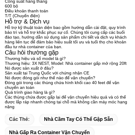
Công suất hàng tháng
600 bộ
Điều khoản thanh toán
T/T (Chuyển điện)
Hỗ trợ & Dịch vụ
Hỗ trợ kỹ thuật toàn diện bao gồm hướng dẫn cài đặt, quy trình
bảo trì và hỗ trợ khắc phục sự cố. Chúng tôi cung cấp các buổi
đào tạo, hướng dẫn sử dụng sản phẩm chi tiết và dịch vụ khách
hàng liên tục để đảm bảo hiệu suất tối ưu và tuổi thọ cho khoản
đầu tư nhà container của bạn.
Câu hỏi thường gặp
Thương hiệu và số model là gì?
Thương hiệu: 3X NEST, Model: Nhà container gấp mở rộng 20ft
Nó được sản xuất ở đâu?
Sản xuất tại Trung Quốc với chứng nhận CE
Nó được đóng gói như thế nào để vận chuyển?
Đóng gói trong các thùng chứa hình khối cao 40 feet để vận
chuyển an toàn
Quá trình giao hàng là gì?
Các thùng chứa được gấp lại để vận chuyển hiệu quả và có thể
được lắp ráp nhanh chóng tại chỗ mà không cần máy móc hạng
nặng
Các Thẻ:
Nhà Cầm Tay Có Thể Gập Sẵn
Nhà Gấp Ra Container Vận Chuyển