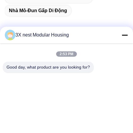
Nhà Mô-Đun Gấp Di Động
3X nest Modular Housing
Liên lạc nhanh
2:53 PM
Địa chỉ
Good day, what product are you looking for?
Đường Thuận Đạt, Huyện Phụ Thành, Thành phố Hành
Thủy, Tỉnh Hà Bắc, Trung Quốc
Điện thoại
86--18038178888
Email
vincent@3xnest.com