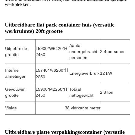
werkplekken.
Uitbreidbare flat pack container huis (versatile
werkruimte) 20ft grootte
Aantal
Uitgebreide
L5900*W6420*H
ondergebracht
2-4 personen
grootte
2450
personen
6260*H
Interne
L5740
*W
Energieverbruik
12 kW
2250
afmetingen
Gevouwen
L5900*M2250*H
Totaal
2.8 ton
grootte
2450
nettogewicht
Vlakte
38 vierkante meter
Uitbreidbare platte verpakkingscontainer (versatile