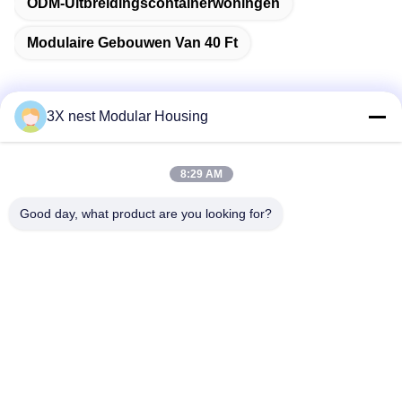
ODM-Uitbreidingscontainerwoningen
Modulaire Gebouwen Van 40 Ft
3X nest Modular Housing
Snel contact
8:29 AM
Adres
Good day, what product are you looking for?
Shunda Road, Fucheng County, Hengshui City, Hebei
Provincie van China
Tel.
86--18038178888
E-mail
vincent@3xnest.com