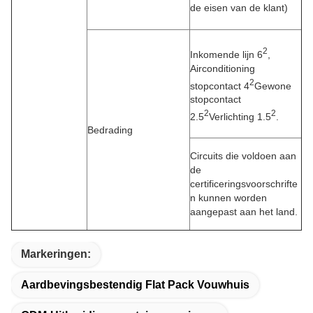
de eisen van de klant)
2
Inkomende lijn 6
,
Airconditioning
2
stopcontact 4
Gewone
stopcontact
2
2
2.5
Verlichting 1.5
.
Bedrading
Circuits die voldoen aan
de
certificeringsvoorschrifte
n kunnen worden
aangepast aan het land.
Markeringen:
Aardbevingsbestendig Flat Pack Vouwhuis