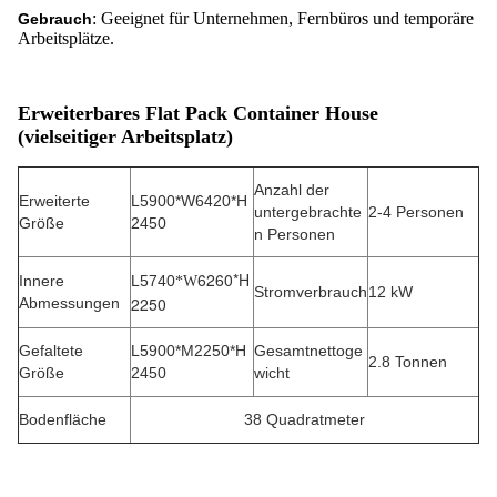
: Geeignet für Unternehmen, Fernbüros und temporäre
Gebrauch
Arbeitsplätze.
Erweiterbares Flat Pack Container House
(vielseitiger Arbeitsplatz)
Anzahl der
Erweiterte
L5900*W6420*H
untergebrachte
2-4 Personen
Größe
2450
n Personen
6260*H
Innere
L5740
*W
Stromverbrauch
12 kW
2250
Abmessungen
Gefaltete
L5900*M2250*H
Gesamtnettoge
2.8 Tonnen
Größe
2450
wicht
Bodenfläche
38 Quadratmeter