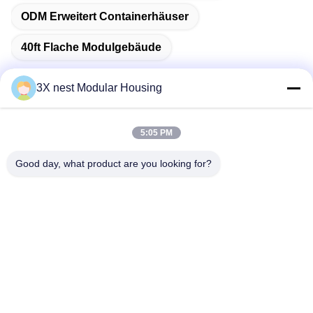
ODM Erweitert Containerhäuser
40ft Flache Modulgebäude
3X nest Modular Housing
Schnelle Kontaktaufnahme
5:05 PM
Good day, what product are you looking for?
Anschrift
Shunda Road, Kreis Fucheng, Stadt Hengshui, Provinz
Hebei, China
Telefon
86--18038178888
E-Mail-Adresse
vincent@3xnest.com