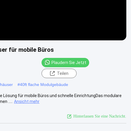
ser für mobile Büros
Plaudern Sie Jetzt
Teilen
rhäuser
#
40ft flache Modulgebäude
te Lösung für mobile Büros.und schnelle EinrichtungDas modulare
n .....
Ansicht mehr
Hinterlassen Sie eine Nachricht.