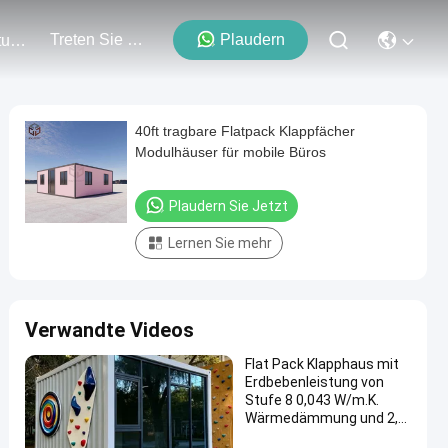
Treten Sie Mit Uns In Verbindung
Plaudern
Veranstaltungen
40ft tragbare Flatpack Klappfächer
Modulhäuser für mobile Büros
Plaudern Sie Jetzt
Lernen Sie mehr
Verwandte Videos
Flat Pack Klapphaus mit
Erdbebenleistung von
Stufe 8 0,043 W/m.K.
Wärmedämmung und 2,0
KN/m2 Bodenbelastung