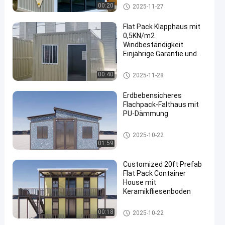
Flat Pack Klapphaus
00:20
2025-11-27
Flat Pack Klapphaus mit
0,5KN/m2
Windbeständigkeit
Einjährige Garantie und
5630*2230*2515mm
Innenabmessungen
Flat Pack Klapphaus
00:40
2025-11-28
Erdbebensicheres
Flachpack-Falthaus mit
PU-Dämmung
Flat Pack Klapphaus
2025-10-22
01:59
Customized 20ft Prefab
Flat Pack Container
House mit
Keramikfliesenboden
Flat Pack Klapphaus
00:18
2025-10-22