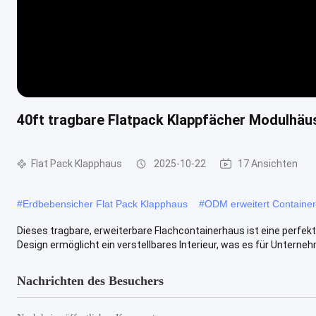
40ft tragbare Flatpack Klappfächer Modulhäu
Flat Pack Klapphaus
2025-10-22
17 Ansichten
#
Erdbebensicher Flat Pack Klapphaus
#
ODM erweitert Containe
Dieses tragbare, erweiterbare Flachcontainerhaus ist eine perfek
Design ermöglicht ein verstellbares Interieur, was es für Unternehme
Nachrichten des Besuchers