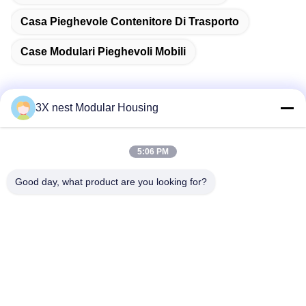
Casa Pieghevole Contenitore Di Trasporto
Case Modulari Pieghevoli Mobili
3X nest Modular Housing
Contatto rapido
5:06 PM
Indirizzo
Good day, what product are you looking for?
Shunda Road, Contea di Fucheng, Città di Hengshui,
Provincia di Hebei, Cina
Telefono
86--18038178888
E-mail
vincent@3xnest.com