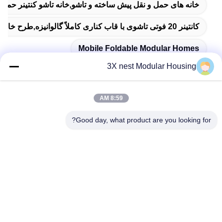
خانه های حمل و نقل پیش ساخته و تاشو,خانه تاشو کنتینر حمل و
کانتینر 20 فوتی تاشوی با قاب کناری کاملاً گالوانیزه,طرح خانه قابل تنظیم خانه کانتینر پیش ساخته,18mm ضخامت ضد آتش سیمنتی فیبر کف قاب قابل انعطاف خانه
Mobile Foldable Modular Homes
3X nest Modular Housing
8:59 AM
تماس سریع
Good day, what product are you looking for?
آدرس
جاده شوندا، شهرستان فوچنگ، شهر هنگشوی، استان هبی چین
تلفن
86--18038178888
ایمیل
vincent@3xnest.com