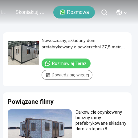
Skontaktuj Się Z Nami
Rozmowa
Wydarzenia
Nowoczesny, składany dom
prefabrykowany o powierzchni 27,5 metrów
kwadratowych, odporny na trzęsienia ziemi
w stopniu 8 i z w pełni ocynkowaną ramą
Rozmawiaj Teraz.
boczną
Dowiedz się więcej
Powiązane filmy
Całkowicie ocynkowany
boczny ramy
prefabrykowane składany
dom z stopnia 8
odporności na trzęsienia