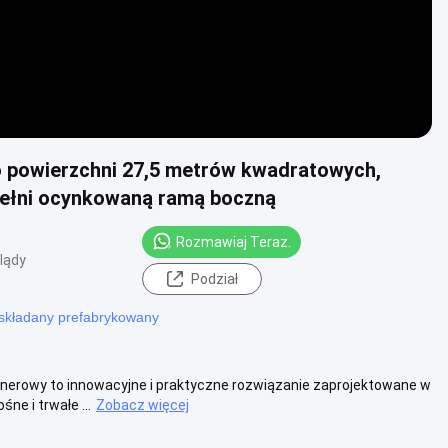
 powierzchni 27,5 metrów kwadratowych,
w pełni ocynkowaną ramą boczną
Rozmawiaj Teraz.
lądy
Podział
składany prefabrykowany
owy to innowacyjne i praktyczne rozwiązanie zaprojektowane w
e i trwałe ...
Zobacz więcej