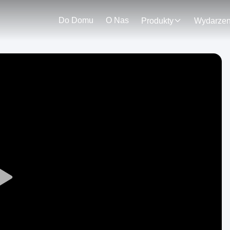
Do Domu
O Nas
Produkty
Play
Video