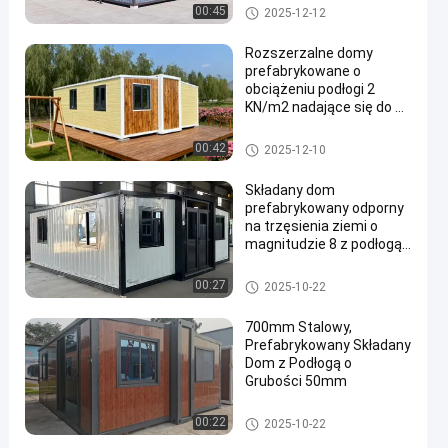
ziemi i 27,5 metrów
Dom składany prefabrykowan
00:45
2025-12-12
kwadratowych
y
powierzchni podłogowej
Rozszerzalne domy
prefabrykowane o
obciążeniu podłogi 2
KN/m2 nadające się do 2-
4 osób i zużycie energii
12 kW
Dom składany prefabrykowan
00:42
2025-12-10
y
Składany dom
prefabrykowany odporny
na trzęsienia ziemi o
magnitudzie 8 z podłogą
50 mm
Dom składany prefabrykowan
00:27
2025-10-22
y
700mm Stalowy,
Prefabrykowany Składany
Dom z Podłogą o
Grubości 50mm
Dom składany prefabrykowan
00:22
2025-10-22
y