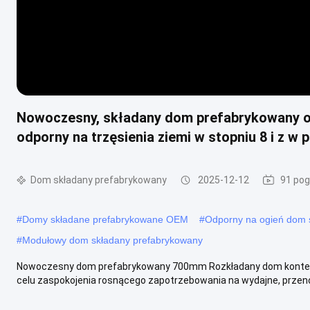
Nowoczesny, składany dom prefabrykowany o
odporny na trzęsienia ziemi w stopniu 8 i z 
Dom składany prefabrykowany
2025-12-12
91 pog
#
Domy składane prefabrykowane OEM
#
Odporny na ogień dom 
#
Modułowy dom składany prefabrykowany
Nowoczesny dom prefabrykowany 700mm Rozkładany dom kontener
celu zaspokojenia rosnącego zapotrzebowania na wydajne, przenośn