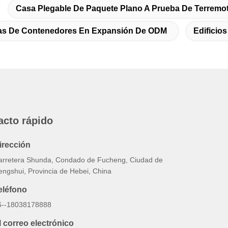
Casa Plegable De Paquete Plano A Prueba De Terremo
das De Contenedores En Expansión De ODM
Edificio
acto rápido
irección
arretera Shunda, Condado de Fucheng, Ciudad de
engshui, Provincia de Hebei, China
eléfono
6--18038178888
l correo electrónico