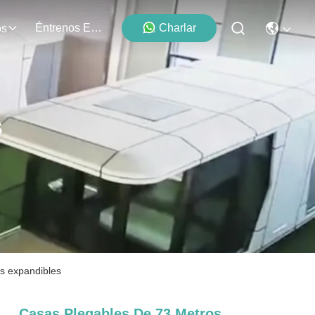
Éntrenos En Contacto Con
Charlar
os
s
s expandibles
Casas Plegables De 73 Metros