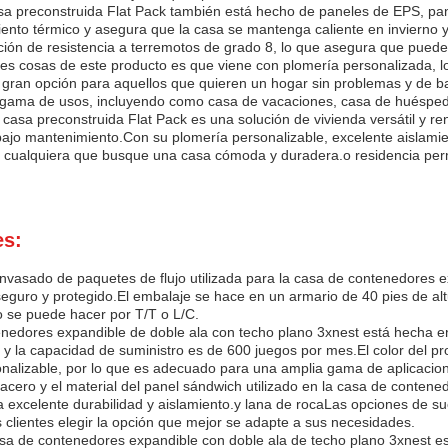
asa preconstruida Flat Pack también está hecho de paneles de EPS, p
iento térmico y asegura que la casa se mantenga caliente en invierno 
ación de resistencia a terremotos de grado 8, lo que asegura que puede
es cosas de este producto es que viene con plomería personalizada, lo q
 gran opción para aquellos que quieren un hogar sin problemas y de b
 gama de usos, incluyendo como casa de vacaciones, casa de huésped
a casa preconstruida Flat Pack es una solución de vivienda versátil y 
ajo mantenimiento.Con su plomería personalizable, excelente aislamien
 cualquiera que busque una casa cómoda y duradera.o residencia perm
es:
vasado de paquetes de flujo utilizada para la casa de contenedores e
seguro y protegido.El embalaje se hace en un armario de 40 pies de al
go se puede hacer por T/T o L/C.
nedores expandible de doble ala con techo plano 3xnest está hecha en
 y la capacidad de suministro es de 600 juegos por mes.El color del 
nalizable, por lo que es adecuado para una amplia gama de aplicacio
 acero y el material del panel sándwich utilizado en la casa de conten
 excelente durabilidad y aislamiento.y lana de rocaLas opciones de su
s clientes elegir la opción que mejor se adapte a sus necesidades.
asa de contenedores expandible con doble ala de techo plano 3xnest es 