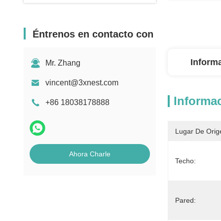
Éntrenos en contacto con
Inform
Mr. Zhang
vincent@3xnest.com
Informac
+86 18038178888
Lugar De Orig
Ahora Charle
Techo:
Pared: