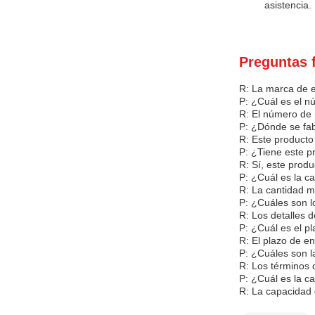
asistencia.
Preguntas 
R: La marca de e
P: ¿Cuál es el 
R: El número de 
P: ¿Dónde se fab
R: Este producto
P: ¿Tiene este p
R: Sí, este produ
P: ¿Cuál es la c
R: La cantidad m
P: ¿Cuáles son l
R: Los detalles 
P: ¿Cuál es el p
R: El plazo de e
P: ¿Cuáles son l
R: Los términos 
P: ¿Cuál es la c
R: La capacidad 