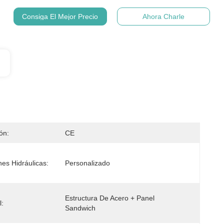
Consiga El Mejor Precio
Ahora Charle
ión:
CE
nes Hidráulicas:
Personalizado
Estructura De Acero + Panel 
l:
Sandwich