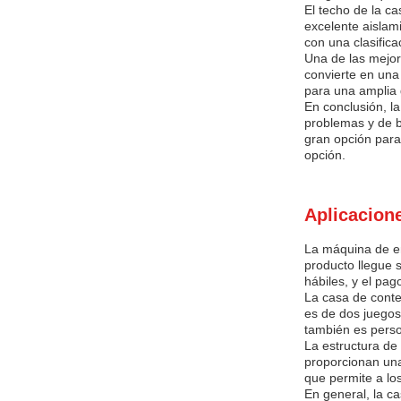
El techo de la c
excelente aislam
con una clasific
Una de las mejor
convierte en una
para una amplia
En conclusión, l
problemas y de b
gran opción para
opción.
Aplicacion
La máquina de en
producto llegue 
hábiles, y el pa
La casa de conte
es de dos juegos
también es perso
La estructura de
proporcionan una
que permite a lo
En general, la c