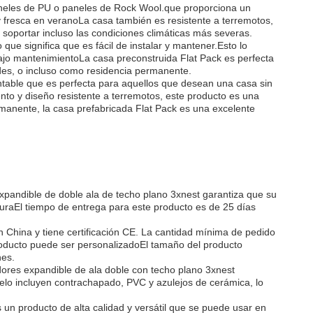
aneles de PU o paneles de Rock Wool.que proporciona un
y fresca en veranoLa casa también es resistente a terremotos,
 soportar incluso las condiciones climáticas más severas.
ue significa que es fácil de instalar y mantener.Esto lo
ajo mantenimientoLa casa preconstruida Flat Pack es perfecta
es, o incluso como residencia permanente.
rentable que es perfecta para aquellos que desean una casa sin
to y diseño resistente a terremotos, este producto es una
anente, la casa prefabricada Flat Pack es una excelente
xpandible de doble ala de techo plano 3xnest garantiza que su
turaEl tiempo de entrega para este producto es de 25 días
 China y tiene certificación CE. La cantidad mínima de pedido
producto puede ser personalizadoEl tamaño del producto
nes.
edores expandible de ala doble con techo plano 3xnest
elo incluyen contrachapado, PVC y azulejos de cerámica, lo
un producto de alta calidad y versátil que se puede usar en