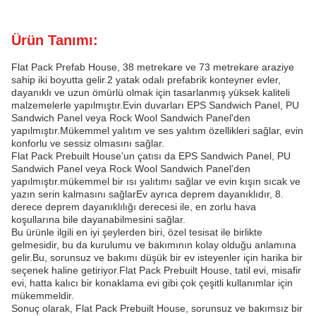
Ürün Tanımı:
Flat Pack Prefab House, 38 metrekare ve 73 metrekare araziye
sahip iki boyutta gelir.2 yatak odalı prefabrik konteyner evler,
dayanıklı ve uzun ömürlü olmak için tasarlanmış yüksek kaliteli
malzemelerle yapılmıştır.Evin duvarları EPS Sandwich Panel, PU
Sandwich Panel veya Rock Wool Sandwich Panel'den
yapılmıştır.Mükemmel yalıtım ve ses yalıtım özellikleri sağlar, evin
konforlu ve sessiz olmasını sağlar.
Flat Pack Prebuilt House'un çatısı da EPS Sandwich Panel, PU
Sandwich Panel veya Rock Wool Sandwich Panel'den
yapılmıştır.mükemmel bir ısı yalıtımı sağlar ve evin kışın sıcak ve
yazın serin kalmasını sağlarEv ayrıca deprem dayanıklıdır, 8.
derece deprem dayanıklılığı derecesi ile, en zorlu hava
koşullarına bile dayanabilmesini sağlar.
Bu ürünle ilgili en iyi şeylerden biri, özel tesisat ile birlikte
gelmesidir, bu da kurulumu ve bakımının kolay olduğu anlamına
gelir.Bu, sorunsuz ve bakımı düşük bir ev isteyenler için harika bir
seçenek haline getiriyor.Flat Pack Prebuilt House, tatil evi, misafir
evi, hatta kalıcı bir konaklama evi gibi çok çeşitli kullanımlar için
mükemmeldir.
Sonuç olarak, Flat Pack Prebuilt House, sorunsuz ve bakımsız bir