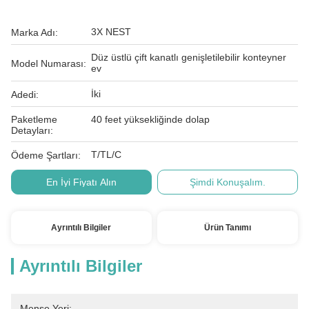
3X NEST
Marka Adı:
Düz üstlü çift kanatlı genişletilebilir konteyner
Model Numarası:
ev
İki
Adedi:
Paketleme
40 feet yüksekliğinde dolap
Detayları:
T/TL/C
Ödeme Şartları:
En İyi Fiyatı Alın
Şimdi Konuşalım.
Ayrıntılı Bilgiler
Ürün Tanımı
Ayrıntılı Bilgiler
Menşe Yeri: