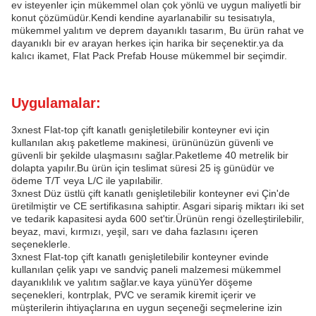
ev isteyenler için mükemmel olan çok yönlü ve uygun maliyetli bir
konut çözümüdür.Kendi kendine ayarlanabilir su tesisatıyla,
mükemmel yalıtım ve deprem dayanıklı tasarım, Bu ürün rahat ve
dayanıklı bir ev arayan herkes için harika bir seçenektir.ya da
kalıcı ikamet, Flat Pack Prefab House mükemmel bir seçimdir.
Uygulamalar:
3xnest Flat-top çift kanatlı genişletilebilir konteyner evi için
kullanılan akış paketleme makinesi, ürününüzün güvenli ve
güvenli bir şekilde ulaşmasını sağlar.Paketleme 40 metrelik bir
dolapta yapılır.Bu ürün için teslimat süresi 25 iş günüdür ve
ödeme T/T veya L/C ile yapılabilir.
3xnest Düz üstlü çift kanatlı genişletilebilir konteyner evi Çin'de
üretilmiştir ve CE sertifikasına sahiptir. Asgari sipariş miktarı iki set
ve tedarik kapasitesi ayda 600 set'tir.Ürünün rengi özelleştirilebilir,
beyaz, mavi, kırmızı, yeşil, sarı ve daha fazlasını içeren
seçeneklerle.
3xnest Flat-top çift kanatlı genişletilebilir konteyner evinde
kullanılan çelik yapı ve sandviç paneli malzemesi mükemmel
dayanıklılık ve yalıtım sağlar.ve kaya yünüYer döşeme
seçenekleri, kontrplak, PVC ve seramik kiremit içerir ve
müşterilerin ihtiyaçlarına en uygun seçeneği seçmelerine izin