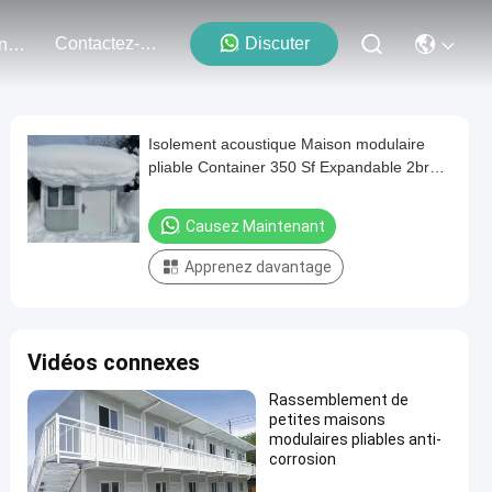
Contactez-Nous
Discuter
Événements
Isolement acoustique Maison modulaire
pliable Container 350 Sf Expandable 2br
Petite maison
Causez Maintenant
Apprenez davantage
Vidéos connexes
Rassemblement de
petites maisons
modulaires pliables anti-
corrosion