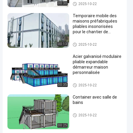
maisons modulaires pliables
00:30
2025-10-22
Temporaire mobile des
maisons préfabriquées
pliables insonorisées
pour le chantier de
en
construction
maisons modulaires pliables
00:13
2025-10-22
Acier galvanisé modulaire
pliable expandable
démarreur maison
personnalisée
maisons modulaires pliables
00:35
2025-10-22
Container avec salle de
bains
maisons modulaires pliables
2025-10-22
00:25