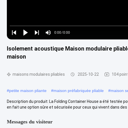
Loaded
:
0%
0:00
/
0:00
Play
Play
Play
Mute
Current
Duration
next
next
Isolement acoustique Maison modulaire pliabl
Time
maison
maisons modulaires pliables
2025-10-22
104 poin
#
petite maison pliante
#
maison préfabriquée pliable
#
maison se
Description du produit: La Folding Container House a été testée p
en fait une option sûre et sécurisée pour ceux qui vivent dans des .
Messages du visiteur