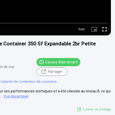
Auto
Picture-
Fullscre
in-
Picture
e Container 350 Sf Expandable 2br Petite
Causez Maintenant
ts de vue
Partager
 pliante de conteneur de caravane
our ses performances sismiques et a été classée au niveau 8, ce qui
..
Vue davantage
Laissez un message