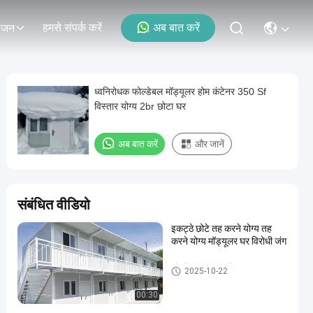
हमसे संपर्क करें
अब बात करें
ोजन
ध्वनिरोधक फोल्डेबल मॉड्यूलर होम कंटेनर 350 Sf
विस्तार योग्य 2br छोटा घर
अब बात करें
और जानें
संबंधित वीडियो
इकट्ठे छोटे तह करने योग्य तह
करने योग्य मॉड्यूलर घर विरोधी जंग
फोल्डेबल मॉड्यूलर होम
2025-10-22
00:30