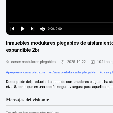
Loaded
:
0%
0:00
/
0:00
Play
Play
Play
Mute
Current
Duration
next
next
Inmuebles modulares plegables de aislamient
Time
expandible 2br
casas modulares plegables
2025-10-22
104 Las o
#
pequeña casa plegable
#
Casa prefabricada plegable
#
casa p
Descripción del producto: La casa de contenedores plegable ha sid
nivel 8, por lo que es una opción segura y segura para aquellos que .
Mensajes del visitante
Todavía no hay comentarios públicos