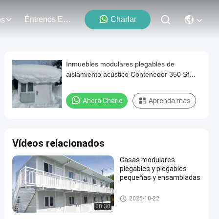
Éntrenos En Contacto Con
Charlar
os
Inmuebles modulares plegables de
aislamiento acústico Contenedor 350 Sf
Casa pequeña expandible 2br
Ahora Charle
Aprenda más
Vídeos relacionados
Casas modulares
plegables y plegables
pequeñas y ensambladas
casas modulares plegables
2025-10-22
00:30