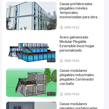
Casas prefabricadas
plegables móviles
temporales
insonorizadas para obras
de construcción
casas modulares plegables
00:13
2025-10-22
en
Acero galvanizado
Modular Plegable
Extensible Inicio hogar
personalizado
casas modulares plegables
00:35
2025-10-22
Casas modulares
plegables industriales
plegables Contenedor
con baño
casas modulares plegables
00:25
2025-10-22
Casas modulares
plegables prefabricadas