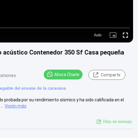
Auto
Picture-
Fullscre
in-
Picture
o acústico Contenedor 350 Sf Casa pequeña
Ahora Charle
Compartir
piniones
legable del envase de la caravana
o probada por su rendimiento sísmico y ha sido calificada en el
..
Visión más
Deja un mensaje.